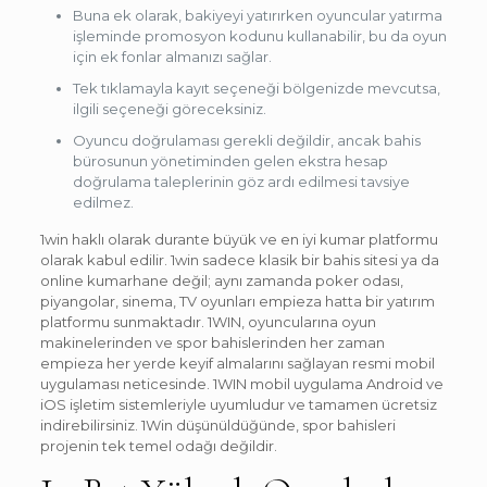
Buna ek olarak, bakiyeyi yatırırken oyuncular yatırma
işleminde promosyon kodunu kullanabilir, bu da oyun
için ek fonlar almanızı sağlar.
Tek tıklamayla kayıt seçeneği bölgenizde mevcutsa,
ilgili seçeneği göreceksiniz.
Oyuncu doğrulaması gerekli değildir, ancak bahis
bürosunun yönetiminden gelen ekstra hesap
doğrulama taleplerinin göz ardı edilmesi tavsiye
edilmez.
1win haklı olarak durante büyük ve en iyi kumar platformu
olarak kabul edilir. 1win sadece klasik bir bahis sitesi ya da
online kumarhane değil; aynı zamanda poker odası,
piyangolar, sinema, TV oyunları empieza hatta bir yatırım
platformu sunmaktadır. 1WIN, oyuncularına oyun
makinelerinden ve spor bahislerinden her zaman
empieza her yerde keyif almalarını sağlayan resmi mobil
uygulaması neticesinde. 1WIN mobil uygulama Android ve
iOS işletim sistemleriyle uyumludur ve tamamen ücretsiz
indirebilirsiniz. 1Win düşünüldüğünde, spor bahisleri
projenin tek temel odağı değildir.