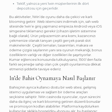
Teklif, yalnızca yeni 1win müşterilerinin ilk dört
depozitosu için geçerlidir.
Bu aktiviteler, 1Win’de oyunu daha da çekici ve karlı
blooming getirir. Web istemcisini indirmek için, sah web
sitesinde 1win’e giriş yapmanız empieza Android veya iOS
simgesine tıklamanız gerekir (cihazın işletim sistemine
bağlı olarak). Ürün yelpazemizin ana kısmı, kazancınızı
çekmenize olanak tanıyan çeşitli gerçek paralı slot
makineleridir. Çeşitli temaları, tasarımları, makara ve
ödeme çizgisi sayılarının yanı sıra oyunun mekaniği, bonus
özelliklerin varlığı ve diğer özellikleri ile şaşırtıyorlar.
Kumar eğlencesi konusunda tutkuluysanız, 1500’den fazla
farklı seçeneğe sahip olan çok çeşitli oyunlarımıza dikkat
etmenizi şiddetle tavsiye ederiz.
In’de Bahis Oynamaya Nasıl Başlanır
Bahisçinin ayrıca kullanıcı dostu bir web sitesi, gelişmiş
istemci uygulaması ve sağlam bir ödeme araçları
seçkisine sahiptir. 1Win casinoda oyuncular, oyun sürecini
daha da ilginç ve karlı blooming getiren düzenli bonuslar
ve promosyon kodları alabilirler. Platforma kaydolurken
kullanıcılar sıklıkla hoşgeldin» «bonusu alır, bu başlangıç