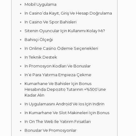
Mobil Uygulama
In Casino’da Kayıt, Giriş Ve Hesap Doğrulama
In Casino Ve Spor Bahisleri
Sitenin Oyuncular Için Kullanımı Kolay Mı?
Bahisçi Ölçeği
In Online Casino Ödeme Seçenekleri
In Teknik Destek
In Promosyon Kodları Ve Bonuslar
In’e Para Yatırma Empieza Çekme
Kumarhane Ve Bahisler Için Bonus
Hesabında Depozito Tutarının +%500’üne
Kadar Alın
In Uygulamasını Android Ve Ios Için Indirin
In Kumarhane Ve Slot Makineleri Için Bonus
In On The Web Ile Yatırım Fırsatları
Bonuslar Ve Promosyonlar