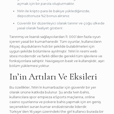
açmak için bir parola oluşturmaktır.
1Win ile kripto para ile bakiye yüklediğinizde,
depozitonuza %2 bonus alırsınız.
Güvenilir bir düzenleyici olarak tanınır ve çoğu ülkede
yasal olarak faaliyet gösterir.
Tanınmış ve lisanslı sağlayıcılardan 11. 000’den fazla oyun
içeren yasal bir kumarhanedir. Tüm oyunlar, kullanıcıların
ihtiyaç duyduklarını hızlı bir şekilde bulabilmeleri için
uygun şekilde bölümlere ayrılmıştır. 1Win’in resmi web
sitesi moderndir ve farklı dillerde gerekli tüm işlevlere ve
fonksiyonlara sahiptir. Navigasyon basit ve kullanışlıdır, aşırı
bölüm yüklemesi yoktur.
In’in Artıları Ve Eksileri
Bu özellikler, 1Win’in kumarbazlar için güvenilir bir yer
olarak ününe katkıda bulunur. Şu anda 1win bahis,
kullanıcılara spor empieza eSports maçlarına, online
casino oyunlarına ve pokere bahis yapmak için en geniş
seçenekleri sunan kumar endüstrisinde liderdir.
Türkiye’den 16 yaşın üzerindeki the girl kullanıcı burada bir