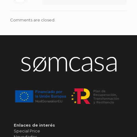
Comments are closed.
Enlaces de interés
Special Price
Novedades