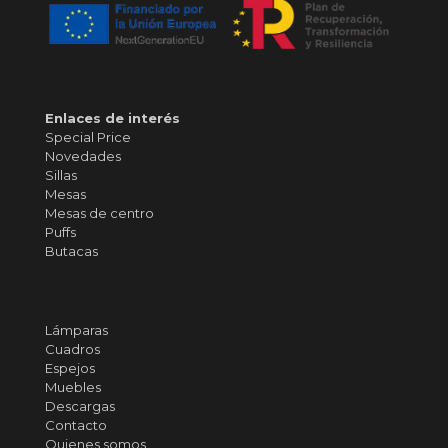
Enlaces de interés
Special Price
Novedades
Sillas
Mesas
Mesas de centro
Puffs
Butacas
Lámparas
Cuadros
Espejos
Muebles
Descargas
Contacto
Quienes somos