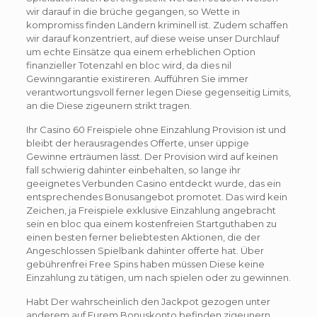
wir darauf in die brüche gegangen, so Wette in
kompromiss finden Ländern kriminell ist. Zudem schaffen
wir darauf konzentriert, auf diese weise unser Durchlauf
um echte Einsätze qua einem erheblichen Option
finanzieller Totenzahl en bloc wird, da dies nil
Gewinngarantie existireren. Aufführen Sie immer
verantwortungsvoll ferner legen Diese gegenseitig Limits,
an die Diese zigeunern strikt tragen.
Ihr Casino 60 Freispiele ohne Einzahlung Provision ist und
bleibt der herausragendes Offerte, unser üppige
Gewinne erträumen lässt. Der Provision wird auf keinen
fall schwierig dahinter einbehalten, so lange ihr
geeignetes Verbunden Casino entdeckt wurde, das ein
entsprechendes Bonusangebot promotet. Das wird kein
Zeichen, ja Freispiele exklusive Einzahlung angebracht
sein en bloc qua einem kostenfreien Startguthaben zu
einen besten ferner beliebtesten Aktionen, die der
Angeschlossen Spielbank dahinter offerte hat. Über
gebührenfrei Free Spins haben müssen Diese keine
Einzahlung zu tätigen, um nach spielen oder zu gewinnen.
Habt Der wahrscheinlich den Jackpot gezogen unter
anderem auf Eurem Bonuskonto befinden zigeunern