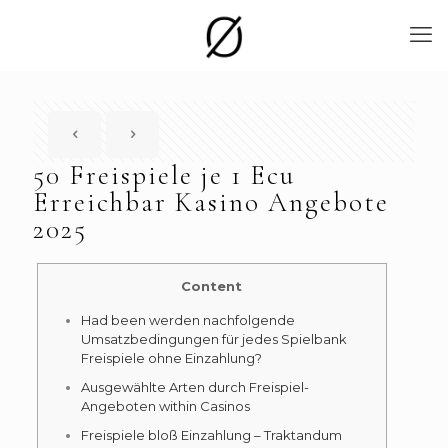
50 Freispiele je 1 Ecu
Erreichbar Kasino Angebote
2025
Content
Had been werden nachfolgende
Umsatzbedingungen für jedes Spielbank
Freispiele ohne Einzahlung?
Ausgewählte Arten durch Freispiel-
Angeboten within Casinos
Freispiele bloß Einzahlung – Traktandum