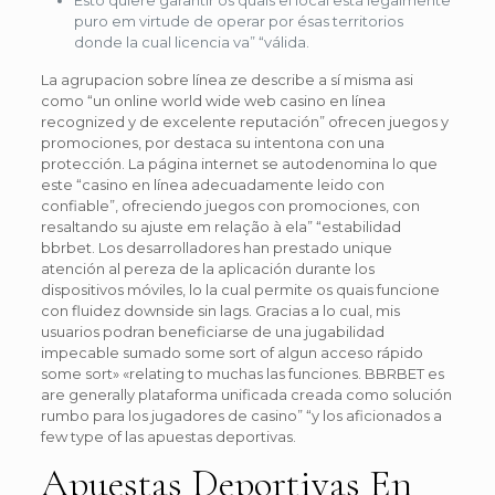
Esto quiere garantir os quais el local está legalmente
puro em virtude de operar por ésas territorios
donde la cual licencia va” “válida.
La agrupacion sobre línea ze describe a sí misma asi
como “un online world wide web casino en línea
recognized y de excelente reputación” ofrecen juegos y
promociones, por destaca su intentona con una
protección. La página internet se autodenomina lo que
este “casino en línea adecuadamente leido con
confiable”, ofreciendo juegos con promociones, con
resaltando su ajuste em relação à ela” “estabilidad
bbrbet. Los desarrolladores han prestado unique
atención al pereza de la aplicación durante los
dispositivos móviles, lo la cual permite os quais funcione
con fluidez downside sin lags. Gracias a lo cual, mis
usuarios podran beneficiarse de una jugabilidad
impecable sumado some sort of algun acceso rápido
some sort» «relating to muchas las funciones. BBRBET es
are generally plataforma unificada creada como solución
rumbo para los jugadores de casino” “y los aficionados a
few type of las apuestas deportivas.
Apuestas Deportivas En