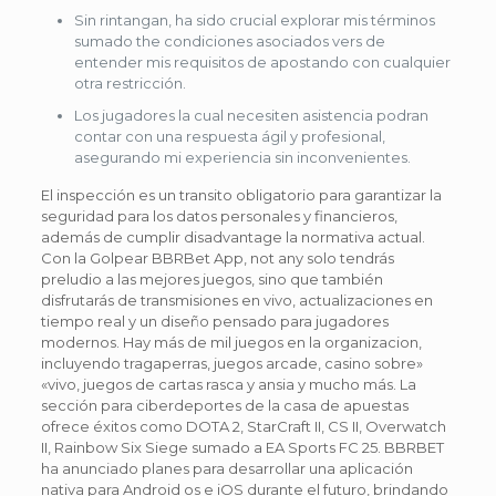
Sin rintangan, ha sido crucial explorar mis términos
sumado the condiciones asociados vers de
entender mis requisitos de apostando con cualquier
otra restricción.
Los jugadores la cual necesiten asistencia podran
contar con una respuesta ágil y profesional,
asegurando mi experiencia sin inconvenientes.
El inspección es un transito obligatorio para garantizar la
seguridad para los datos personales y financieros,
además de cumplir disadvantage la normativa actual.
Con la Golpear BBRBet App, not any solo tendrás
preludio a las mejores juegos, sino que también
disfrutarás de transmisiones en vivo, actualizaciones en
tiempo real y un diseño pensado para jugadores
modernos. Hay más de mil juegos en la organizacion,
incluyendo tragaperras, juegos arcade, casino sobre»
«vivo, juegos de cartas rasca y ansia y mucho más. La
sección para ciberdeportes de la casa de apuestas
ofrece éxitos como DOTA 2, StarCraft II, CS II, Overwatch
II, Rainbow Six Siege sumado a EA Sports FC 25. BBRBET
ha anunciado planes para desarrollar una aplicación
nativa para Android os e iOS durante el futuro, brindando