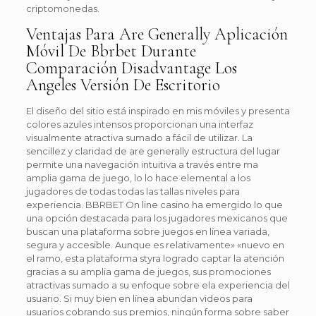
criptomonedas.
Ventajas Para Are Generally Aplicación
Móvil De Bbrbet Durante
Comparación Disadvantage Los
Angeles Versión De Escritorio
El diseño del sitio está inspirado en mis móviles y presenta
colores azules intensos proporcionan una interfaz
visualmente atractiva sumado a fácil de utilizar. La
sencillez y claridad de are generally estructura del lugar
permite una navegación intuitiva a través entre ma
amplia gama de juego, lo lo hace elemental a los
jugadores de todas todas las tallas niveles para
experiencia. BBRBET On line casino ha emergido lo que
una opción destacada para los jugadores mexicanos que
buscan una plataforma sobre juegos en línea variada,
segura y accesible. Aunque es relativamente» «nuevo en
el ramo, esta plataforma styra logrado captar la atención
gracias a su amplia gama de juegos, sus promociones
atractivas sumado a su enfoque sobre ela experiencia del
usuario. Si muy bien en línea abundan videos para
usuarios cobrando sus premios, ningún forma sobre saber