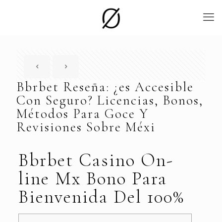
Bbrbet Reseña: ¿es Accesible
Con Seguro? Licencias, Bonos,
Métodos Para Goce Y
Revisiones Sobre Méxi
Bbrbet Casino On-
line Mx Bono Para
Bienvenida Del 100%