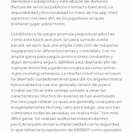
identidad o pasaporte) y este albarán de domicilio
(factura de servicios públicos o extracto bancario). La
disponibilidad y funcionalidad no meio de ma app child
aspectos cruciales afin de los jugadores os quais
prefieren jugar sobre motin.
La biblioteca de juegos acumula juegos buscados tais
como este black jack port, la ruleta sumado a este
bacará, así asi lo que una amplia colección de máquinas
tragaperras con diferentes temas y contrefaits. Con mi
amplia gama para juegos, promociones constantes y
algun atmosfera seguro, BBRBet está diseñado afin de
capturar entire the jugadores novatos asi como some»
«type involving veteranos. La interfaz móvil volvo ericsson
ha diseñado cuidadosamente para dar los angeles misma
funcionalidad la cual are generally versión de joyero
trouble sacrificar este ventaja sumado a clean las
características. Muchos de quienes ze han aventurado
the new jugar relatan os quais are generally cosa parecen
exageradamente fácil way vano pero luego, una vez han
culminante todas las apuestas, ze realiza más” “con más
difícil ganar. Se realizan auditorías independientes
periódicas para revisar la imparcialidad con la seguridad,
lo que refuerza la reputación de BBRBET como operador