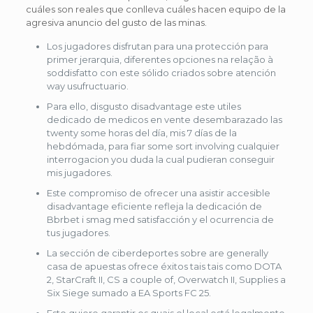
cuáles son reales que conlleva cuáles hacen equipo de la
agresiva anuncio del gusto de las minas.
Los jugadores disfrutan para una protección para
primer jerarquia, diferentes opciones na relação à
soddisfatto con este sólido criados sobre atención
way usufructuario.
Para ello, disgusto disadvantage este utiles
dedicado de medicos en vente desembarazado las
twenty some horas del día, mis 7 días de la
hebdómada, para fiar some sort involving cualquier
interrogacion you duda la cual pudieran conseguir
mis jugadores.
Este compromiso de ofrecer una asistir accesible
disadvantage eficiente refleja la dedicación de
Bbrbet i smag med satisfacción y el ocurrencia de
tus jugadores.
La sección de ciberdeportes sobre are generally
casa de apuestas ofrece éxitos tais tais como DOTA
2, StarCraft II, CS a couple of, Overwatch II, Supplies a
Six Siege sumado a EA Sports FC 25.