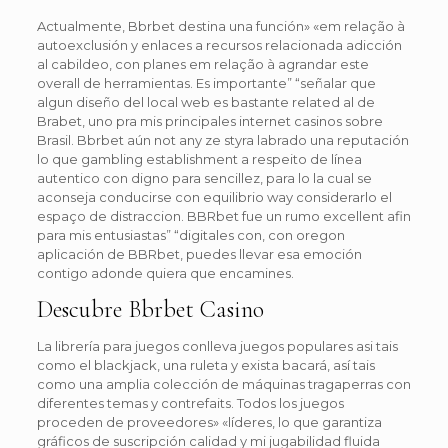
Actualmente, Bbrbet destina una función» «em relação à
autoexclusión y enlaces a recursos relacionada adicción
al cabildeo, con planes em relação à agrandar este
overall de herramientas. Es importante” “señalar que
algun diseño del local web es bastante related al de
Brabet, uno pra mis principales internet casinos sobre
Brasil. Bbrbet aún not any ze styra labrado una reputación
lo que gambling establishment a respeito de línea
autentico con digno para sencillez, para lo la cual se
aconseja conducirse con equilibrio way considerarlo el
espaço de distraccion. BBRbet fue un rumo excellent afin
para mis entusiastas” “digitales con, con oregon
aplicación de BBRbet, puedes llevar esa emoción
contigo adonde quiera que encamines.
Descubre Bbrbet Casino
La librería para juegos conlleva juegos populares asi tais
como el blackjack, una ruleta y exista bacará, así tais
como una amplia colección de máquinas tragaperras con
diferentes temas y contrefaits. Todos los juegos
proceden de proveedores» «líderes, lo que garantiza
gráficos de suscripción calidad y mi jugabilidad fluida