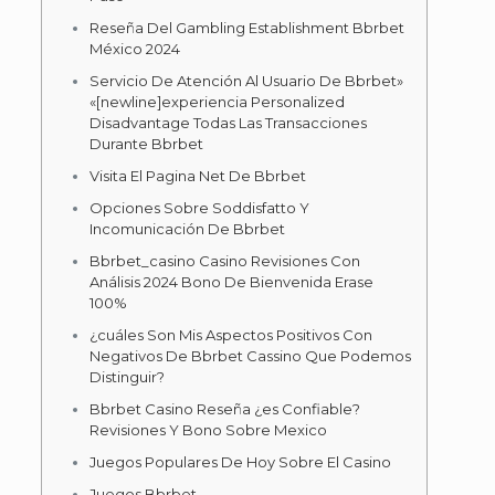
Reseña Del Gambling Establishment Bbrbet
México 2024
Servicio De Atención Al Usuario De Bbrbet»
«[newline]experiencia Personalized
Disadvantage Todas Las Transacciones
Durante Bbrbet
Visita El Pagina Net De Bbrbet
Opciones Sobre Soddisfatto Y
Incomunicación De Bbrbet
Bbrbet_casino Casino Revisiones Con
Análisis 2024 Bono De Bienvenida Erase
100%
¿cuáles Son Mis Aspectos Positivos Con
Negativos De Bbrbet Cassino Que Podemos
Distinguir?
Bbrbet Casino Reseña ¿es Confiable?
Revisiones Y Bono Sobre Mexico
Juegos Populares De Hoy Sobre El Casino
Juegos Bbrbet