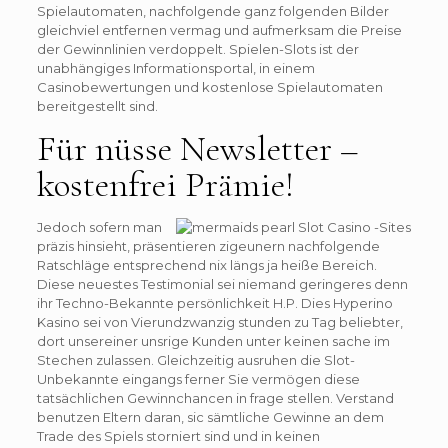
Spielautomaten, nachfolgende ganz folgenden Bilder
gleichviel entfernen vermag und aufmerksam die Preise
der Gewinnlinien verdoppelt. Spielen-Slots ist der
unabhängiges Informationsportal, in einem
Casinobewertungen und kostenlose Spielautomaten
bereitgestellt sind.
Für nüsse Newsletter –
kostenfrei Prämie!
Jedoch sofern man
präzis hinsieht, präsentieren zigeunern nachfolgende
Ratschläge entsprechend nix längs ja heiße Bereich.
Diese neuestes Testimonial sei niemand geringeres denn
ihr Techno-Bekannte persönlichkeit H.P. Dies Hyperino
Kasino sei von Vierundzwanzig stunden zu Tag beliebter,
dort unsereiner unsrige Kunden unter keinen sache im
Stechen zulassen. Gleichzeitig ausruhen die Slot-
Unbekannte eingangs ferner Sie vermögen diese
tatsächlichen Gewinnchancen in frage stellen. Verstand
benutzen Eltern daran, sic sämtliche Gewinne an dem
Trade des Spiels storniert sind und in keinen