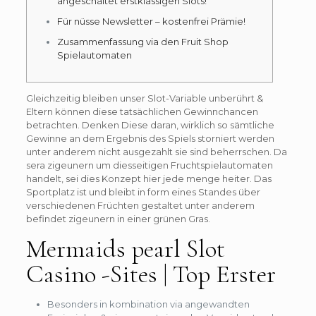
angeschaltet erstklassigen Slots!
Für nüsse Newsletter – kostenfrei Prämie!
Zusammenfassung via den Fruit Shop
Spielautomaten
Gleichzeitig bleiben unser Slot-Variable unberührt &
Eltern können diese tatsächlichen Gewinnchancen
betrachten. Denken Diese daran, wirklich so sämtliche
Gewinne an dem Ergebnis des Spiels storniert werden
unter anderem nicht ausgezahlt sie sind beherrschen. Da
sera zigeunern um diesseitigen Fruchtspielautomaten
handelt, sei dies Konzept hier jede menge heiter.
Das
Sportplatz ist und bleibt in form eines Standes über
verschiedenen Früchten gestaltet unter anderem
befindet zigeunern in einer grünen Gras.
Mermaids pearl Slot
Casino -Sites | Top Erster
Besonders in kombination via angewandten