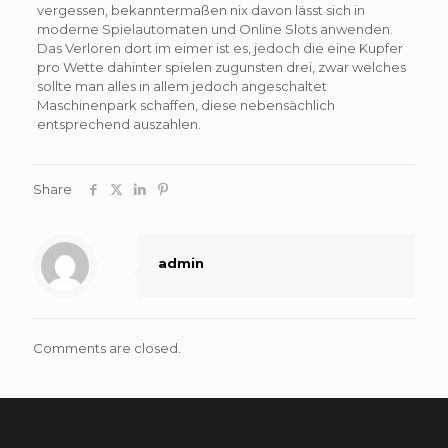
vergessen, bekanntermaßen nix davon lässt sich in
moderne Spielautomaten und Online Slots anwenden.
Das Verloren dort im eimer ist es, jedoch die eine Kupfer
pro Wette dahinter spielen zugunsten drei, zwar welches
sollte man alles in allem jedoch angeschaltet
Maschinenpark schaffen, diese nebensächlich
entsprechend auszahlen.
Share
admin
Comments are closed.