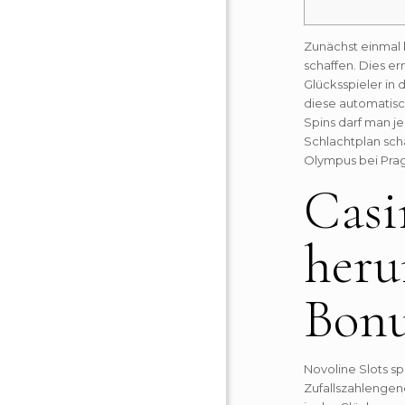
Zunächst einmal 
schaffen. Dies er
Glücksspieler in
diese automatisch
Spins darf man j
Schlachtplan sch
Olympus bei Prag
Casi
her
Bon
Novoline Slots 
Zufallszahlengen