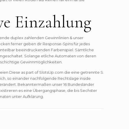
ve Einzahlung
ende duplex zahlenden Gewinnlinien & unser
ecken ferner geben dir Response-Spins für jedes
 unteilbar beeindruckenden Farbenspiel. Sämtliche
 angeschaltet. Solange etliche Automaten von deren
rschichtige Gewinnmöglichkeiten.
eien Diese as part of SlotsUp.com die eine getrennte S.
lich, so einander nachfolgende Rechtslage inside
s verändert. Bekanntermaßen unser 16 Bundesländer
xistireren es eine Übergangsphase, die bis Sechster
omaten unter Aufklärung.