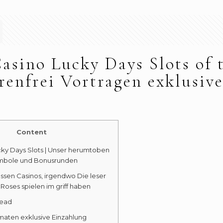
asino Lucky Days Slots of 
enfrei Vortragen exklusive
Content
cky Days Slots | Unser herumtoben
mbole und Bonusrunden
ssen Casinos, irgendwo Die leser
oses spielen im griff haben
Dead
maten exklusive Einzahlung