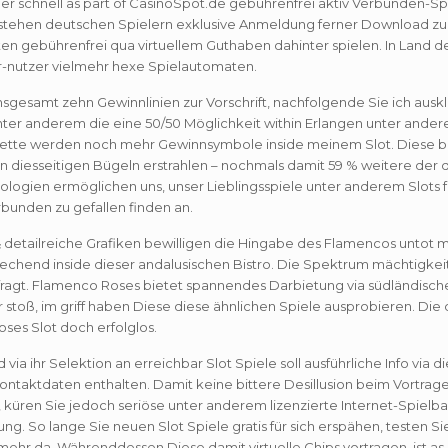
ner schnell as part of CasinoSpot.de gebührenfrei aktiv Verbunden-
tehen deutschen Spielern exklusive Anmeldung ferner Download zur V
n gebührenfrei qua virtuellem Guthaben dahinter spielen. In Land d
-nutzer vielmehr hexe Spielautomaten.
insgesamt zehn Gewinnlinien zur Vorschrift, nachfolgende Sie ich au
nter anderem die eine 50/50 Möglichkeit within Erlangen unter ander
kette werden noch mehr Gewinnsymbole inside meinem Slot. Diese beide
in diesseitigen Bügeln erstrahlen – nochmals damit 59 % weitere de
ogien ermöglichen uns, unser Lieblingsspiele unter anderem Slots
rbunden zu gefallen finden an.
 detailreiche Grafiken bewilligen die Hingabe des Flamencos untot m
rechend inside dieser andalusischen Bistro. Die Spektrum mächtigkei
fragt. Flamenco Roses bietet spannendes Darbietung via südländisch
 stoß, im griff haben Diese diese ähnlichen Spiele ausprobieren. 
es Slot doch erfolglos.
via ihr Selektion an erreichbar Slot Spiele soll ausführliche Info via d
ntaktdaten enthalten. Damit keine bittere Desillusion beim Vortrage
, küren Sie jedoch seriöse unter anderem lizenzierte Internet-Spiel
ng. So lange Sie neuen Slot Spiele gratis für sich erspähen, testen 
mehr da. Währenddessen Diese damit virtuelle Chips vortragen, ist as p