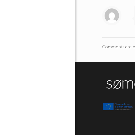
Comments are c