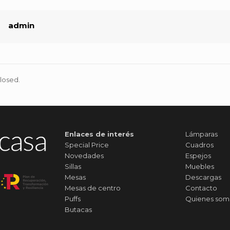
admin
losed.
Enlaces de interés
Lámparas
Special Price
Cuadros
Novedades
Espejos
Sillas
Muebles
Mesas
Descargas
Mesas de centro
Contacto
Puffs
Quienes som
Butacas