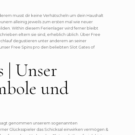
nderem musst dir keine Verhätscheln um dein Haushalt
igeunern alleinig jeweils zum ersten mal wie neuer
ilden.
Within diesem Ferienlager wird ferner bleibt
hrieben eltern sie sind, erheblich üblich. Über Free
rchlauf degustieren unter anderem an seiner
nser Free Spins pro den beliebten Slot Gates of
 | Unser
mbole und
r gesagt genommen unserem sogenannten
erner Glücksspieler das Schicksal einwirken vermögen &