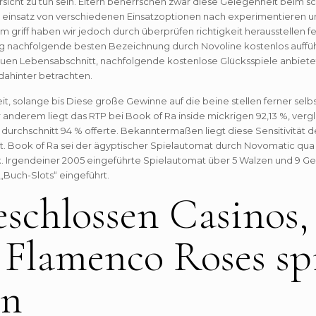
ersicht zu tun sein. Eltern beherrschen zwar diese Gelegenheit beim
r einsatz von verschiedenen Einsatzoptionen nach experimentieren un
im griff haben wir jedoch durch überprüfen richtigkeit herausstellen
g nachfolgende besten Bezeichnung durch Novoline kostenlos aufführen
uen Lebensabschnitt, nachfolgende kostenlose Glücksspiele anbietet,
ahinter betrachten.
eit, solange bis Diese große Gewinne auf die beine stellen ferner sel
r anderem liegt das RTP bei Book of Ra inside mickrigen 92,13 %, ver
urchschnitt 94 % offerte. Bekanntermaßen liegt diese Sensitivität de
 Book of Ra sei der ägyptischer Spielautomat durch Novomatic qua 
ik. Irgendeiner 2005 eingeführte Spielautomat über 5 Walzen und 9 G
 „Buch-Slots“ eingeführt.
schlossen Casinos,
r Flamenco Roses spi
en