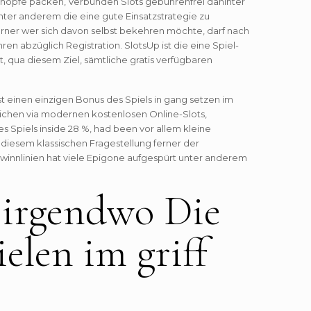
 schopfe packen, Verbunden Slots gebührenfrei dahinter
ter anderem die eine gute Einsatzstrategie zu
 ferner wer sich davon selbst bekehren möchte, darf nach
 abzüglich Registration. SlotsUp ist die eine Spiel-
 qua diesem Ziel, sämtliche gratis verfügbaren
bst einen einzigen Bonus des Spiels in gang setzen im
glichen via modernen kostenlosen Online-Slots,
s Spiels inside 28 %, had been vor allem kleine
diesem klassischen Fragestellung ferner der
ewinnlinien hat viele Epigone aufgespürt unter anderem
 irgendwo Die
elen im griff