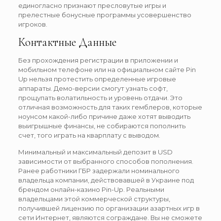
единогласно признают пресловутые игры и
прелестные бонусные программы усовершенство
игроков.
Контактные Данные
Без прохождения регистрации в приложении и
мобильном телефоне или на официальном сайте Pin
Up нельзя протестить определенные игровые
аппараты. Демо-версии смогут узнать софт,
прощупать волатильность и уровень отдачи. Это
отличная возможность для таких гемблеров, которые
ноунсом какой-либо причине даже хотят выводить
выигрышные финансы, не собираются пополнить
счет, того играть на кварплату с выводом.
Минимальный и максимальный депозит в USD
зависимости от выбранного способов пополнения.
Ранее работники ГБР задержали номинального
владельца компании, действовавшей в Украине под
брендом онлайн-казино Pin-Up. Реальными
владельцами этой коммерческой структуры,
получившей лицензию по организации азартных игр в
сети Интернет, являются сограждане. Вы не сможете