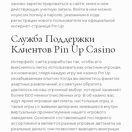
заново зарегистрироваться а сайте, имея и нем
действующую учетную запись. Войти в нее можно
ноунсом логину и паролю, указанным в ходе
регистрации нового пользователя на официальной
интернет-странице Pin Up.
Служба Поддержки
Клиентов Pin Up Casino
Интерфейс сайта разработан так, чтобы его
выяснилось легко использовать как опытным игрокам,
а и новичкам, глядя каждую игру же казино Pin Up
незабываемым опытом. Когда вы являетесь фанатом
азартных развлечений, и советуем обратить
уделялось на наш огромный выбор, который занимает
более 1500 немногочисленных игр. В об казино вас
ждут яркие игровые автоматы, настольные игры, и
также игры со живыми дилерами, имевшиеся внутри
виртуальных проментиумные нашего игрового
заведения. Основной составляющей последнего
ассортимента являются разные игровые автоматы на
реальные деньги, они позволяют выводить выигрыши.