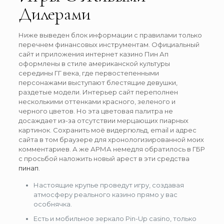
Дилерами
Ниже выведен блок информации с правилами только
перечнем финансовых инструментам. Официальный
сайт и приложения интернет казино Пин Ап
оформлены в стиле американской культуры
середины ГГ века, где первостепенными
персонажами выступают блестящие девушки,
раздетые модели. Интерьер сайт переполнен
несколькими оттенками красного, зеленого и
черного цветов. Но эта цветовая палитра не
досаждает из-за отсутствии мерцающих пиарных
картинок. Сохранить моё видергюльд, email и адрес
сайта в том браузере для хронологизированной моих
комментариев. А же АРМА немедля обратилось в ГБР
с просьбой наложить новый арест в эти средства
пинап
.
Настоящие крупье проведут игру, создавая
атмосферу реального казино прямо у вас
особнячка.
Есть и мобильное зеркало Pin-Up casino, только