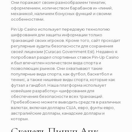
Они поражают своим разнообразием тематик,
оформлением, количеством барабанов и» «линий,
механикой, наличием бонусных функций и своими
особенностями.
Pin Up Casino использует передовую технологию
шифрования дли защиты информации только
транзакций своих игроков. Кроме того, сайт проходит
регулярные аудиты безопасности для сохранения
своей лицензии (Curacao Government Est). Недавно я
попробовал раздел спортивных ставок Pin-Up Casino
и был впечатлен количеством вида спорта и
позволяющих рынков. Они охватывают такие
популярные вида спорта, как футбол, баскетбол и
теннис, а также нишевые виды спорта, которые как
футзал а гандбол. Наша платформа использует
новейшие разработку» «шифрования для
обеспечения безопасности всех транзакций.
Пребезбожно можете выводить средств в различных
валютах, включая доллары США, евро, фунты евро,
австралийские доллары, канадские доллары и
которых.
Скачать Пинуп Апк