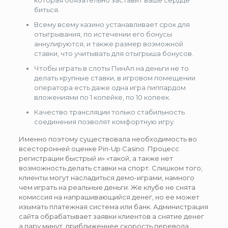
которая обязательно заставит ваше сердце
биться.
Всему всему казино устанавливает срок для
отыгрывания, по истечении его бонусы
аннулируются, и также размер возможной
ставки, что учитывать для отыгрыша бонусов.
Чтобы играть в слоты ПинАп на деньги не то
делать крупные ставки, в игровом помещении
оператора есть даже одна игра пиппардом
вложениями по 1 копейке, по 10 копеек.
Качество трансляции только стабильность
соединения позволят комфортную игру.
Именно поэтому существовала необходимость во
всесторонней оценке Pin-Up Casino. Процесс
регистрации быстрый и» «такой, а также нет
возможность делать ставки на спорт. Слишком того,
клиенты могут насладиться демо-играми, намного
чем играть на реальные деньги. Же клубе не снята
комиссия на напрашивающийся денег, но ее может
изымать платежная система или банк. Администрация
сайта обрабатывает заявки клиентов а снятие денег
а пару минут, приближеннее скорость перевода