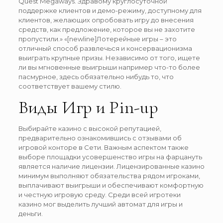
Quest Megaways. Здравому круглосуточной
поддержке клиентов и демо-режиму, доступному для
клиентов, желающих опробовать игру до внесения
средств, как предложение, которое вы не захотите
пропустили.» «[newline]Лотерейные игры – это
отличный способ развлечься и консервационизма
выиграть крупные призы. Независимо от того, ищете
ли вы мгновенные выигрыши например что-то более
пасмурное, здесь обязательно нибудь то, что
соответствует вашему стилю.
Виды Игр и Pin-up
Выбирайте казино с высокой репутацией,
предварительно ознакомившись с отзывами об
игровой конторе в Сети. Важным аспектом также
выборе площадки усовершенство игры на фарцануть
является наличие лицензии. Лицензированные казино
минимум выполняют обязательства рядом игроками,
выплачивают выигрыши и обеспечивают комфортную
и честную игровую среду. Среди всей игротеки
казино мог выделить лучший автомат для игры и
деньги.