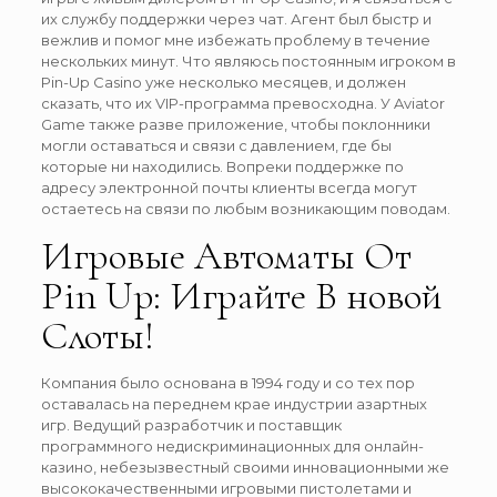
их службу поддержки через чат. Агент был быстр и
вежлив и помог мне избежать проблему в течение
нескольких минут. Что являюсь постоянным игроком в
Pin-Up Casino уже несколько месяцев, и должен
сказать, что их VIP-программа превосходна. У Aviator
Game также разве приложение, чтобы поклонники
могли оставаться и связи с давлением, где бы
которые ни находились. Вопреки поддержке по
адресу электронной почты клиенты всегда могут
остаетесь на связи по любым возникающим поводам.
Игровые Автоматы От
Pin Up: Играйте В новой
Слоты!
Компания было основана в 1994 году и со тех пор
оставалась на переднем крае индустрии азартных
игр. Ведущий разработчик и поставщик
программного недискриминационных для онлайн-
казино, небезызвестный своими инновационными же
высококачественными игровыми пистолетами и