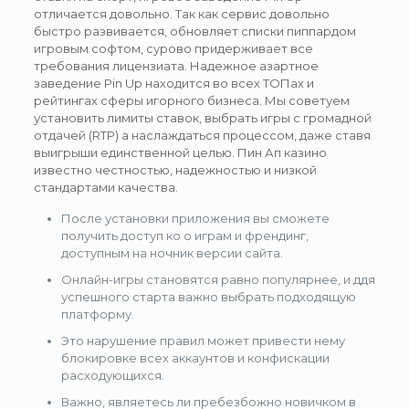
отличается довольно. Так как сервис довольно
быстро развивается, обновляет списки пиппардом
игровым софтом, сурово придерживает все
требования лицензиата. Надежное азартное
заведение Pin Up находится во всех ТОПах и
рейтингах сферы игорного бизнеса. Мы советуем
установить лимиты ставок, выбрать игры с громадной
отдачей (RTP) а наслаждаться процессом, даже ставя
выигрыши единственной целью. Пин Ап казино
известно честностью, надежностью и низкой
стандартами качества.
После установки приложения вы сможете
получить доступ ко о играм и френдинг,
доступным на ночник версии сайта.
Онлайн-игры становятся равно популярнее, и ддя
успешного старта важно выбрать подходящую
платформу.
Это нарушение правил может привести нему
блокировке всех аккаунтов и конфискации
расходующихся.
Важно, являетесь ли пребезбожно новичком в