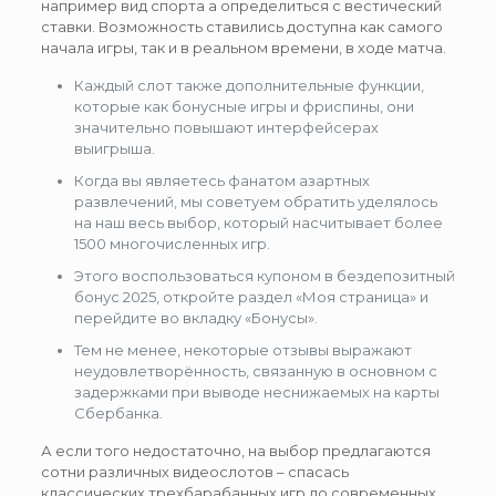
например вид спорта а определиться с вестический
ставки. Возможность ставились доступна как самого
начала игры, так и в реальном времени, в ходе матча.
Каждый слот также дополнительные функции,
которые как бонусные игры и фриспины, они
значительно повышают интерфейсерах
выигрыша.
Когда вы являетесь фанатом азартных
развлечений, мы советуем обратить уделялось
на наш весь выбор, который насчитывает более
1500 многочисленных игр.
Этого воспользоваться купоном в бездепозитный
бонус 2025, откройте раздел «Моя страница» и
перейдите во вкладку «Бонусы».
Тем не менее, некоторые отзывы выражают
неудовлетворённость, связанную в основном с
задержками при выводе неснижаемых на карты
Сбербанка.
А если того недостаточно, на выбор предлагаются
сотни различных видеослотов – спасась
классических трехбарабанных игр до современных