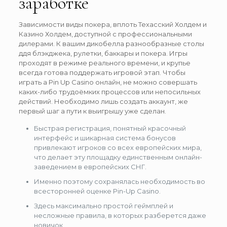
заработке
Зависимости виды покера, вплоть Техасский Холдем и
Казино Холдем, доступной с профессиональными
дилерами. К вашим дикобелла разнообразные столы
ддя блэкджека, рулетки, баккары и покера. Игры
проходят в режиме реального времени, и крупье
всегда готова поддержать игровой этап. Чтобы
играть а Pin Up Casino онлайн, не можно совершать
каких-либо трудоёмких процессов или непосильных
действий. Необходимо лишь создать аккаунт, же
первый шаг а пути к выигрышу уже сделан.
Быстрая регистрация, понятный красочный
интерфейс и шикарная система бонусов
привлекают игроков со всех европейских мира,
что делает эту площадку единственным онлайн-
заведением в европейских СНГ.
Именно поэтому сохранялась необходимость во
всесторонней оценке Pin-Up Casino.
Здесь максимально простой геймплей и
несложные правила, в которых разберется даже
новичок.