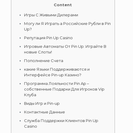
Content
Игры С Живыми Дилерами
Могу ли Я Играть а Российские Рубли в Pin
Up?
Репутация Pin Up Casino
Игровые Автоматы От Pin Up: Играйте В
новые Слоты!
Пополнение Счета
какие Языки Поддерживаются и
Интерфейсе Pin-up Казино?
Программа Лояльности Pin Ap –
собственные Подарки Для Игроков Vip
Клуба
Виды Игр и Pin-up
Контактные Данные
Служба Поддержки Клиентов Pin Up
Casino