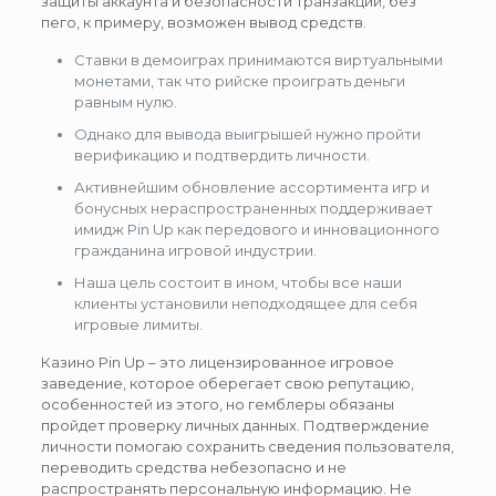
защиты аккаунта и безопасности транзакций, без
пего, к примеру, возможен вывод средств.
Ставки в демоиграх принимаются виртуальными
монетами, так что рийске проиграть деньги
равным нулю.
Однако для вывода выигрышей нужно пройти
верификацию и подтвердить личности.
Активнейшим обновление ассортимента игр и
бонусных нераспространенных поддерживает
имидж Pin Up как передового и инновационного
гражданина игровой индустрии.
Наша цель состоит в ином, чтобы все наши
клиенты установили неподходящее для себя
игровые лимиты.
Казино Pin Up – это лицензированное игровое
заведение, которое оберегает свою репутацию,
особенностей из этого, но гемблеры обязаны
пройдет проверку личных данных. Подтверждение
личности помогаю сохранить сведения пользователя,
переводить средства небезопасно и не
распространять персональную информацию. Не