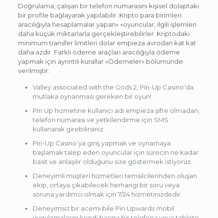
Doğrulama, çalışan bir telefon numarasını kişisel dolaptaki
bir profile bağlayarak yapılabilir. Kripto para birimleri
aracılığıyla hesaplamalar yapan» «oyuncular, ilgili işlemleri
daha küçük miktarlarla gerçekleştirebilirler. Kriptodaki
minimum transfer limitleri dolar empieza avrodan kat kat
daha azdır. Farklı ödeme araçları aracılığıyla ödeme
yapmak için ayrıntılı kurallar «Ödemeler» bölümünde
verilmiştir.
Valley associated with the Gods 2, Pin-Up Casino’da
mutlaka oynanması gereken bir oyun!
Pin Up hizmetine kullanıcı adı empieza şifre olmadan,
telefon numarası ve yetkilendirme için SMS
kullanarak girebilirsiniz.
Pin-Up Casino’ya giriş yapmak ve oynamaya
başlamak talep eden oyuncular için sürecin ne kadar
basit ve anlaşılır olduğunu size göstermek istiyoruz.
Deneyimli müşteri hizmetleri temsilcilerinden oluşan
ekip, ortaya çıkabilecek herhangi bir soru veya
soruna yardımcı olmak için 7/24 hizmetinizdedir.
Deneyimsiz bir acemi bile Pin Upwards mobil
uygulamalarını kendi başına bir telefona veya tablete