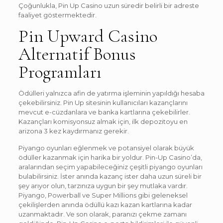
Çoğunlukla, Pin Up Casino uzun süredir belirli bir adreste
faaliyet göstermektedir.
Pin Upward Casino
Alternatif Bonus
Programları
Ödülleri yalnızca afin de yatırma işleminin yapıldığı hesaba
çekebilirsiniz. Pin Up sitesinin kullanıcıları kazançlarını
mevcut e-cüzdanlara ve banka kartlarına çekebilirler.
Kazançları komisyonsuz almak için, ilk depozitoyu en
arizona 3 kez kaydırmanız gerekir.
Piyango oyunları eğlenmek ve potansiyel olarak büyük
ödüller kazanmak için harika bir yoldur. Pin-Up Casino’da,
aralarından seçim yapabileceğiniz çeşitli piyango oyunları
bulabilirsiniz. İster anında kazanç ister daha uzun süreli bir
şey arıyor olun, tarzınıza uygun bir şey mutlaka vardır.
Piyango, Powerball ve Super Millions gibi geleneksel
çekilişlerden anında ödüllü kazı kazan kartlarına kadar
uzanmaktadır. Ve son olarak, paranızı çekme zamanı