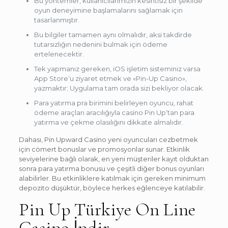
Bu yöntemler, kullanıcılarımızın kesintisiz bir şekilde
oyun deneyimine başlamalarını sağlamak için
tasarlanmıştır.
Bu bilgiler tamamen aynı olmalıdır, aksi takdirde
tutarsızlığın nedenini bulmak için ödeme
ertelenecektir.
Tek yapmanız gereken, iOS işletim sisteminiz varsa
App Store’u ziyaret etmek ve «Pin-Up Casino»,
yazmaktır; Uygulama tam orada sizi bekliyor olacak.
Para yatırma pra birimini belirleyen oyuncu, rahat
ödeme araçları aracılığıyla casino Pin Up’tan para
yatırma ve çekme olasılığını dikkate almalıdır.
Dahası, Pin Upward Casino yeni oyuncuları cezbetmek
için cömert bonuslar ve promosyonlar sunar. Etkinlik
seviyelerine bağlı olarak, en yeni müşteriler kayıt olduktan
sonra para yatırma bonusu ve çeşitli diğer bonus oyunları
alabilirler. Bu etkinliklere katılmak için gereken minimum
depozito düşüktür, böylece herkes eğlenceye katılabilir.
Pin Up Türkiye On Line
Casino İndir