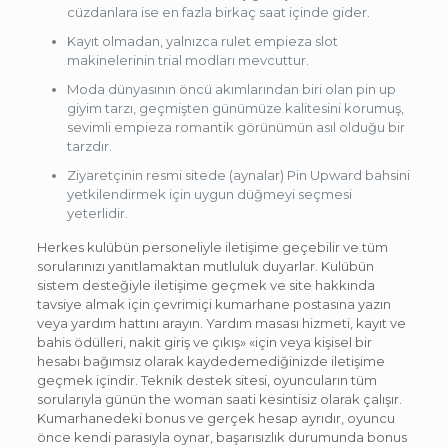
cüzdanlara ise en fazla birkaç saat içinde gider.
Kayıt olmadan, yalnızca rulet empieza slot
makinelerinin trial modları mevcuttur.
Moda dünyasının öncü akımlarından biri olan pin up
giyim tarzı, geçmişten günümüze kalitesini korumuş,
sevimli empieza romantik görünümün asıl olduğu bir
tarzdır.
Ziyaretçinin resmi sitede (aynalar) Pin Upward bahsini
yetkilendirmek için uygun düğmeyi seçmesi
yeterlidir.
Herkes kulübün personeliyle iletişime geçebilir ve tüm
sorularınızı yanıtlamaktan mutluluk duyarlar. Kulübün
sistem desteğiyle iletişime geçmek ve site hakkında
tavsiye almak için çevrimiçi kumarhane postasına yazın
veya yardım hattını arayın. Yardım masası hizmeti, kayıt ve
bahis ödülleri, nakit giriş ve çıkış» «için veya kişisel bir
hesabı bağımsız olarak kaydedemediğinizde iletişime
geçmek içindir. Teknik destek sitesi, oyuncuların tüm
sorularıyla günün the woman saati kesintisiz olarak çalışır.
Kumarhanedeki bonus ve gerçek hesap ayrıdır, oyuncu
önce kendi parasıyla oynar, başarısızlık durumunda bonus