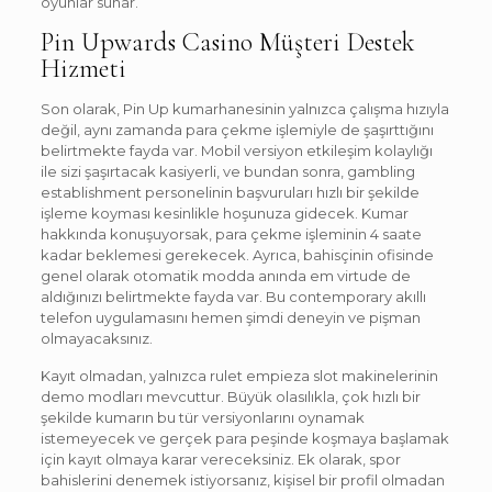
oyunlar sunar.
Pin Upwards Casino Müşteri Destek
Hizmeti
Son olarak, Pin Up kumarhanesinin yalnızca çalışma hızıyla
değil, aynı zamanda para çekme işlemiyle de şaşırttığını
belirtmekte fayda var. Mobil versiyon etkileşim kolaylığı
ile sizi şaşırtacak kasiyerli, ve bundan sonra, gambling
establishment personelinin başvuruları hızlı bir şekilde
işleme koyması kesinlikle hoşunuza gidecek. Kumar
hakkında konuşuyorsak, para çekme işleminin 4 saate
kadar beklemesi gerekecek. Ayrıca, bahisçinin ofisinde
genel olarak otomatik modda anında em virtude de
aldığınızı belirtmekte fayda var. Bu contemporary akıllı
telefon uygulamasını hemen şimdi deneyin ve pişman
olmayacaksınız.
Kayıt olmadan, yalnızca rulet empieza slot makinelerinin
demo modları mevcuttur. Büyük olasılıkla, çok hızlı bir
şekilde kumarın bu tür versiyonlarını oynamak
istemeyecek ve gerçek para peşinde koşmaya başlamak
için kayıt olmaya karar vereceksiniz. Ek olarak, spor
bahislerini denemek istiyorsanız, kişisel bir profil olmadan