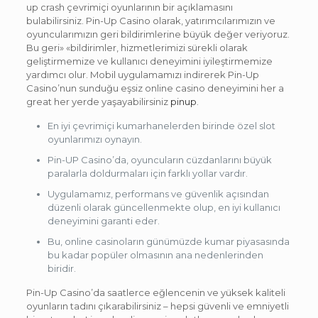
up crash çevrimiçi oyunlarının bir açıklamasını
bulabilirsiniz. Pin-Up Casino olarak, yatırımcılarımızın ve
oyuncularımızın geri bildirimlerine büyük değer veriyoruz.
Bu geri» «bildirimler, hizmetlerimizi sürekli olarak
geliştirmemize ve kullanıcı deneyimini iyileştirmemize
yardımcı olur. Mobil uygulamamızı indirerek Pin-Up
Casino’nun sunduğu eşsiz online casino deneyimini her a
great her yerde yaşayabilirsiniz
pinup
.
En iyi çevrimiçi kumarhanelerden birinde özel slot
oyunlarımızı oynayın.
Pin-UP Casino’da, oyuncuların cüzdanlarını büyük
paralarla doldurmaları için farklı yollar vardır.
Uygulamamız, performans ve güvenlik açısından
düzenli olarak güncellenmekte olup, en iyi kullanıcı
deneyimini garanti eder.
Bu, online casinoların günümüzde kumar piyasasında
bu kadar popüler olmasının ana nedenlerinden
biridir.
Pin-Up Casino’da saatlerce eğlencenin ve yüksek kaliteli
oyunların tadını çıkarabilirsiniz – hepsi güvenli ve emniyetli