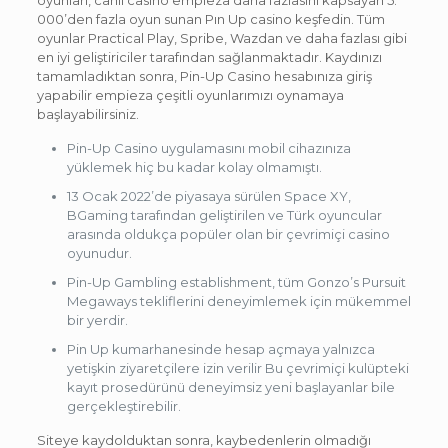
oyunları, canlı casino empieza daha fazlasını kapsayan 5.
000’den fazla oyun sunan Pın Up casino keşfedin. Tüm
oyunlar Practical Play, Spribe, Wazdan ve daha fazlası gibi
en iyi geliştiriciler tarafından sağlanmaktadır. Kaydınızı
tamamladıktan sonra, Pin-Up Casino hesabınıza giriş
yapabilir empieza çeşitli oyunlarımızı oynamaya
başlayabilirsiniz.
Pin-Up Casino uygulamasını mobil cihazınıza
yüklemek hiç bu kadar kolay olmamıştı.
13 Ocak 2022’de piyasaya sürülen Space XY,
BGaming tarafından geliştirilen ve Türk oyuncular
arasında oldukça popüler olan bir çevrimiçi casino
oyunudur.
Pin-Up Gambling establishment, tüm Gonzo’s Pursuit
Megaways tekliflerini deneyimlemek için mükemmel
bir yerdir.
Pin Up kumarhanesinde hesap açmaya yalnızca
yetişkin ziyaretçilere izin verilir Bu çevrimiçi kulüpteki
kayıt prosedürünü deneyimsiz yeni başlayanlar bile
gerçekleştirebilir.
Siteye kaydolduktan sonra, kaybedenlerin olmadığı