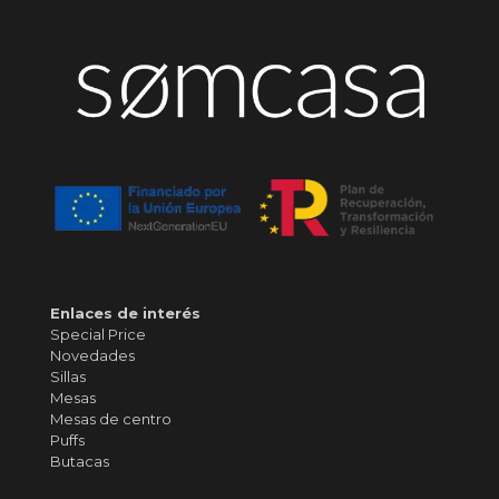
Enlaces de interés
Special Price
Novedades
Sillas
Mesas
Mesas de centro
Puffs
Butacas