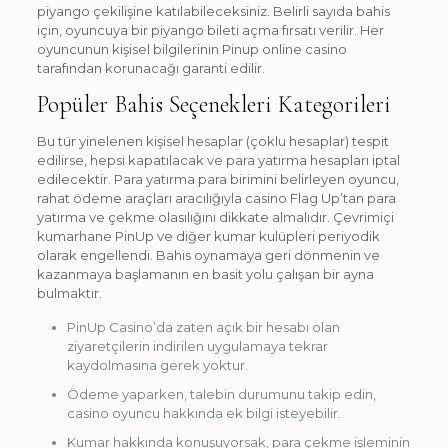
piyango çekilişine katılabileceksiniz. Belirli sayıda bahis
için, oyuncuya bir piyango bileti açma fırsatı verilir. Her
oyuncunun kişisel bilgilerinin Pinup online casino
tarafından korunacağı garanti edilir.
Popüler Bahis Seçenekleri Kategorileri
Bu tür yinelenen kişisel hesaplar (çoklu hesaplar) tespit
edilirse, hepsi kapatılacak ve para yatırma hesapları iptal
edilecektir. Para yatırma para birimini belirleyen oyuncu,
rahat ödeme araçları aracılığıyla casino Flag Up’tan para
yatırma ve çekme olasılığını dikkate almalıdır. Çevrimiçi
kumarhane PinUp ve diğer kumar kulüpleri periyodik
olarak engellendi. Bahis oynamaya geri dönmenin ve
kazanmaya başlamanın en basit yolu çalışan bir ayna
bulmaktır.
PinUp Casino’da zaten açık bir hesabı olan
ziyaretçilerin indirilen uygulamaya tekrar
kaydolmasına gerek yoktur.
Ödeme yaparken, talebin durumunu takip edin,
casino oyuncu hakkında ek bilgi isteyebilir.
Kumar hakkında konuşuyorsak, para çekme işleminin