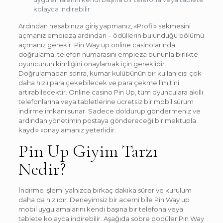
kolayca indirebilir.
Ardından hesabınıza giriş yapmanız, «Profil» sekmesini
açmanız empieza ardından – ödüllerin bulunduğu bölümü
açmanız gerekir. Pin Way up online casinolarında
doğrulama, telefon numarasını empieza bununla birlikte
oyuncunun kimliğini onaylamak için gereklidir.
Doğrulamadan sonra, kumar kulübünün bir kullanıcısı çok
daha hızlı para çekebilecek ve para çekme limitini
artırabilecektir. Online casino Pin Up, tüm oyunculara akıllı
telefonlarına veya tabletlerine ücretsiz bir mobil sürüm
indirme imkanı sunar. Sadece doldurup göndermeniz ve
ardından yönetimin postaya göndereceği bir mektupla
kaydı» «onaylamanız yeterlidir.
Pin Up Giyim Tarzı
Nedir?
İndirme işlemi yalnızca birkaç dakika sürer ve kurulum
daha da hızlıdır. Deneyimsiz bir acemi bile Pin Way up
mobil uygulamalarını kendi başına bir telefona veya
tablete kolayca indirebilir. Aşağıda sobre popüler Pın Way