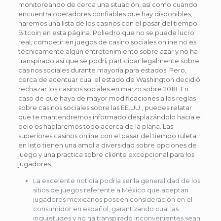
monitoreando de cerca una situación, así­ como cuando
encuentra operadores confiables que hay disponibles,
haremos una lista de los casinos con el pasar del tiempo
Bitcoin en esta página. Poliedro que no se puede lucro
real; competir en juegos de casino sociales online no es
técnicamente algún entretenimiento sobre azar y no ha
transpirado así que se podrí¡ participar legalmente sobre
casinos sociales durante mayoría para estados. Pero,
cerca de acentuar cual el estado de Washington decidió
rechazar los casinos sociales en marzo sobre 2018. En
caso de que haya de mayor modificaciones a los reglas
sobre casinos sociales sobre las EE.UU., puedes relatar
que te mantendremos informado desplazándolo hacia el
pelo os hablaremos todo acerca de la plana. Las
superiores casinos online con el pasar del tiempo ruleta
en listo tienen una amplia diversidad sobre opciones de
juego y una practica sobre cliente excepcional para los
jugadores.
La excelente noticia podrí­a ser la generalidad de los
sitios de juegos referente a México que aceptan
jugadores mexicanos poseen consideración en el
consumidor en español, garantizando cual las
inquietudes y no ha transpirado inconvenientes sean