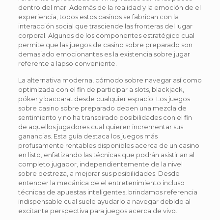
dentro del mar. Además de la realidad y la emoción de el
experiencia, todos estos casinos se fabrican con la
interacción social que trasciende las fronteras del lugar
corporal. Algunos de los componentes estratégico cual
permite que las juegos de casino sobre preparado son
demasiado emocionantes es la existencia sobre jugar
referente a lapso conveniente.
La alternativa moderna, cómodo sobre navegar así­ como
optimizada con el fin de participar a slots, blackjack,
póker y baccarat desde cualquier espacio. Los juegos
sobre casino sobre preparado deben una mezcla de
sentimiento y no ha transpirado posibilidades con el fin
de aquellos jugadores cual quieren incrementar sus
ganancias. Esta guía destaca los juegos más
profusamente rentables disponibles acerca de un casino
en listo, enfatizando las técnicas que podrán asistir an al
completo jugador, independientemente de la nivel
sobre destreza, a mejorar sus posibilidades. Desde
entender la mecánica de el entretenimiento incluso
técnicas de apuestas inteligentes, brindamos referencia
indispensable cual suele ayudarlo a navegar debido al
excitante perspectiva para juegos acerca de vivo.