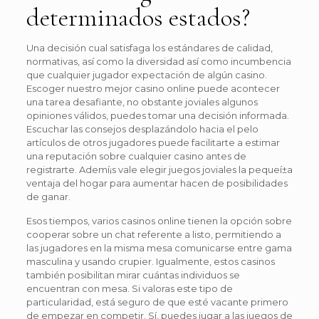
determinados estados?
Una decisión cual satisfaga los estándares de calidad,
normativas, así como la diversidad así­ como incumbencia
que cualquier jugador expectación de algún casino.
Escoger nuestro mejor casino online puede acontecer
una tarea desafiante, no obstante joviales algunos
opiniones válidos, puedes tomar una decisión informada.
Escuchar las consejos desplazándolo hacia el pelo
artículos de otros jugadores puede facilitarte a estimar
una reputación sobre cualquier casino antes de
registrarte. Ademí¡s vale elegir juegos joviales la pequeí±a
ventaja del hogar para aumentar hacen de posibilidades
de ganar.
Esos tiempos, varios casinos online tienen la opción sobre
cooperar sobre un chat referente a listo, permitiendo a
las jugadores en la misma mesa comunicarse entre gama
masculina y usando crupier. Igualmente, estos casinos
también posibilitan mirar cuántas individuos se
encuentran con mesa. Si valoras este tipo de
particularidad, está seguro de que esté vacante primero
de empezar en competir. Sí, puedes jugar a las juegos de