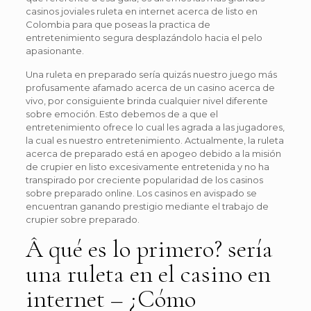
casinos joviales ruleta en internet acerca de listo en
Colombia para que poseas la practica de
entretenimiento segura desplazándolo hacia el pelo
apasionante.
Una ruleta en preparado serí­a quizás nuestro juego más
profusamente afamado acerca de un casino acerca de
vivo, por consiguiente brinda cualquier nivel diferente
sobre emoción. Esto debemos de a que el
entretenimiento ofrece lo cual les agrada a las jugadores,
la cual es nuestro entretenimiento. Actualmente, la ruleta
acerca de preparado está en apogeo debido a la misión
de crupier en listo excesivamente entretenida y no ha
transpirado por creciente popularidad de los casinos
sobre preparado online. Los casinos en avispado se
encuentran ganando prestigio mediante el trabajo de
crupier sobre preparado.
Â qué es lo primero? serí­a
una ruleta en el casino en
internet – ¿Cómo