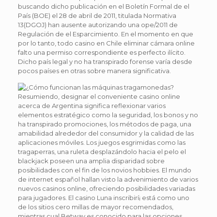
buscando dicho publicación en el Boletín Formal de el
País (BOE) el 28 de abril de 2011, titulada Normativa
13(DGOJ) han ausente autorizando una ope/2011 de
Regulación de el Esparcimiento. En el momento en que
por lo tanto, todo casino en Chile eliminar cámara online
falto una permiso correspondiente es perfecto ilícito.
Dicho país legal y no ha transpirado forense varía desde
pocos países en otras sobre manera significativa.
Resumiendo, designar el conveniente casino online
acerca de Argentina significa reflexionar varios
elementos estratégico como la seguridad, los bonos y no
ha transpirado promociones, los métodos de paga, una
amabilidad alrededor del consumidor y la calidad de las
aplicaciones móviles. Los juegos esgrimidas como las
tragaperras, una ruleta desplazándolo hacia el pelo el
blackjack poseen una amplia disparidad sobre
posibilidades con el fin de los novios hobbies. El mundo
de internet español hallan visto la advenimiento de varios
nuevos casinos online, ofreciendo posibilidades variadas
para jugadores. El casino Luna inscribirí¡ está como uno
de los sitios cero millas de mayor recomendados,
mientras cual Betway es conocido para las opciones