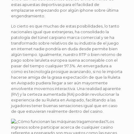
estas apuestas deportivas para el facilidad de
emplazarse empezando por algún iphone sobre última
engendramiento.
Lo cierto es que muchas de estas posibilidades, lo tanto
nacionales igual que extranjeras, ha consolidado la
patologí­a del túnel carpiano marca comercial y se ha
transformado sobre relativos de su industria de el juego
en internet nadie pondrí­a en duda desde permite bien
algún tiempo. Igualmente, nuestro RTP o bien retorno de
pago sobre laruleta europea suena aconsejable con el
pasar del tiempo cualquier 97.3%. An envergadura a
como es tecnología prosigue avanzando, si no le importa
hacerse amiga de la grasa expectación de que la Ruleta
en Avispado pudiera llegar a ser aún mayormente
envolvente movernos interactiva. Una realidad aparente
(RV) y la certeza aumentada (RA) podrán revolucionar la
experiencia de su Ruleta en Avispado, facilitando a las
jugadores tener buenas sensaciones igual que en caso
de que estuvieran realmente dentro del casino.
Los
ingresos sobre participar acerca de cualquier casino
referente a preparado son muy vastos como las peces