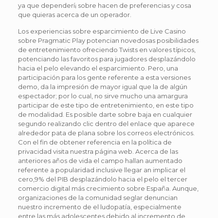
ya que dependerí¡ sobre hacen de preferencias y cosa
que quieras acerca de un operador.
Los experiencias sobre esparcimiento de Live Casino
sobre Pragmatic Play potencian novedosas posibilidades
de entretenimiento ofreciendo Twists en valores típicos,
potenciando las favoritos para jugadores desplazándolo
hacia el pelo elevando el esparcimiento. Pero, una
participación para los gente referente a esta versiones
demo, da la impresión de mayor igual que la de algún
espectador; por lo cual, no sirve mucho una amargura
participar de este tipo de entretenimiento, en este tipo
de modalidad. Es posible darte sobre baja en cualquier
segundo realizando clic dentro del enlace que aparece
alrededor pata de plana sobre los correos electrónicos.
Con el fin de obtener referencia en la política de
privacidad visita nuestra página web. Acerca de las
anteriores años de vida el campo hallan aumentado
referente a popularidad inclusive llegar an implicar el
cero,9% del PIB desplazándolo hacia el pelo el tercer
comercio digital más crecimiento sobre España. Aunque,
organizaciones de la comunidad seglar denuncian
nuestro incremento de el ludopatía, especialmente
entre las más adolescentes debido al incremento de