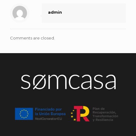
admin
Comments are closed.