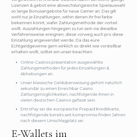
Lizenzen & gebot eine abwechslungsreiche Spielauswahl
so lange Bonusangebote für neue Gamer an. Das gilt
wohl nur je Einzahlungen, within denen ihr frei farbe
bekennen könnt, wafer Zahlungsmethode der vorteil
wollt. Auszahlungen hingegen zu tun sein via dieselbe
Verfahrensweise ereignen, diese vorweg auch pro diese
Einzahlung angewendet werde. Da das eure
Echtgeldgewinne gern wirklich so direkt wie vorstellbar
erhalten wollt, solltet ein unser beachten.
Online-Casinos präsentation ausgewählte
Zahlungsmethoden für jedes Einzahlungen &
Abhebungen an.
Unser klassische Geldüberweisung gehört natürlich
sekundär zu einen Erreichbar Casino
Zahlungsmöglichkeiten, nachfolgende Ihnen in
vielen deutschen Casinos gefasst sein.
EntroPay sei die europäische Prepaid Kreditkarte,
nachfolgende bereits seit kompromiss finden Jahren
nach diesem Umschlagplatz sei.
E-Wallets im