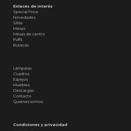
Enlaces de interés
Special Price
Novedades
Sillas
Mesas
Mesas de centro
Puffs
Butacas
Lámparas
Cuadros
Espejos
Muebles
Descargas
Contacto
Quienes somos
Condiciones y privacidad
Aviso legal