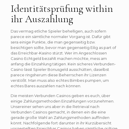
Identitätsprüfung within
ihr Auszahlung
Das vermag etliche Spieler behelligen, auch sofern
parece ein sämtliche normaler Vorgang ist. Dafür gibt
sera einige Punkte, die man gegenseitig bzw.
besichtigen sollte, bevor man gegenseitig Eilig as part of
das Erreichbar-Kasino stürzt. Wer im Angeschlossen
Casino Echtgeld bezahlt machen möchte, mess am
anfang die Einzahlung tätigen. Kein sicheres Verbunden-
Casino lässt Spieler Bonusgeld ausschütten, daselbst
parece ringsherum diese Beherrschen ihr Lizenzen
verstößt. Man muss also echtes Bimbes pumpen, um
echtes Bares auszahlen nach können.
Die meisten Verbunden Casinos geben es euch, über
einige Zahlungsmethoden Einzahlungen vorzunehmen.
Unsereiner sehen uns aber in die Retrieval nach
Verbunden Casinos gemacht, in denen ein die eine
gerade große Wahl an Zahlungsmethoden auffinden
könnt. Nachfolgende fort darunter in ihr Kurzübersicht
vorgestellten Erreichbar Casinos haben sämtliche gültige