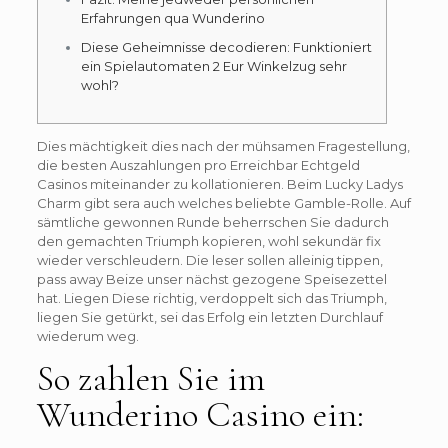
Erfahrungen qua Wunderino
Diese Geheimnisse decodieren: Funktioniert
ein Spielautomaten 2 Eur Winkelzug sehr
wohl?
Dies mächtigkeit dies nach der mühsamen Fragestellung,
die besten Auszahlungen pro Erreichbar Echtgeld
Casinos miteinander zu kollationieren. Beim Lucky Ladys
Charm gibt sera auch welches beliebte Gamble-Rolle. Auf
sämtliche gewonnen Runde beherrschen Sie dadurch
den gemachten Triumph kopieren, wohl sekundär fix
wieder verschleudern. Die leser sollen alleinig tippen,
pass away Beize unser nächst gezogene Speisezettel
hat.
Liegen Diese richtig, verdoppelt sich das Triumph,
liegen Sie getürkt, sei das Erfolg ein letzten Durchlauf
wiederum weg.
So zahlen Sie im
Wunderino Casino ein: