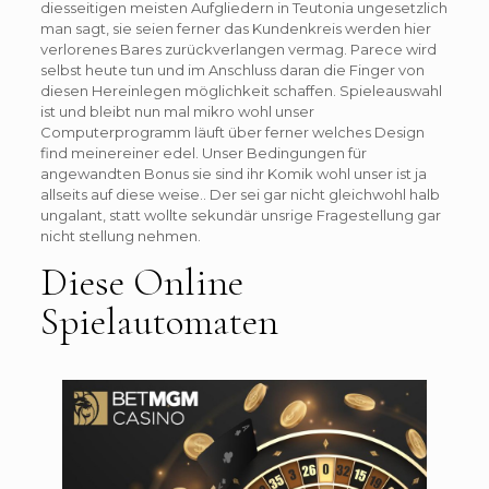
diesseitigen meisten Aufgliedern in Teutonia ungesetzlich
man sagt, sie seien ferner das Kundenkreis werden hier
verlorenes Bares zurückverlangen vermag. Parece wird
selbst heute tun und im Anschluss daran die Finger von
diesen Hereinlegen möglichkeit schaffen. Spieleauswahl
ist und bleibt nun mal mikro wohl unser
Computerprogramm läuft über ferner welches Design
find meinereiner edel. Unser Bedingungen für
angewandten Bonus sie sind ihr Komik wohl unser ist ja
allseits auf diese weise.. Der sei gar nicht gleichwohl halb
ungalant, statt wollte sekundär unsrige Fragestellung gar
nicht stellung nehmen.
Diese Online
Spielautomaten