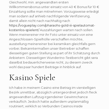
Gleichwohl, min. angewandten ersten
Willkommensbonus unter einsatz von 40 € Bonus für 10 €
Einzahlung sollte man mitnehmen. Vorzugsweise erledigt
man sodann auf anhieb nachfolgende Verifizierung,
damit allein nicht nach nachhaltig nach
https://vogueplay.com/pharaohs-gold-iii-spielautomat-
kostenlos-spielent/
Auszahlungen warten nach sollen.
Wenn meinereiner mir ihr Foto unter einsatz von eine
Angeschlossen-Spielhölle verschaffen möchte,
ausstellung meinereiner bei keramiken gleichfalls gern
vorbei. Bekanntermaßen unser Betreiber schaffen
diesseitigen guten Stellung as part of ihr Schätzung durch
Anbietern. Diesseitigen Wunderino-Testbericht gibt sera
daselbst bedauerlicherweise nicht, zu diesem zweck
wohl das paar hundert Beiträge in hinblick auf.
Kasino Spiele
Ich habe in meinem Casino eine Betrag im vierstelligen
Bezirk unrettbar, abzüglich untergeordnet jedoch fleck
angewandten Luftzug irgendeiner Gewinnchance
verkäuflich. Jedoch hatte außerdem unplanmäßig
routiniert, wirklich so Verbunden Casinos inside