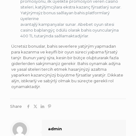
promosyonu, ilk üyelikte promosyon veren casino
siteleri, katýlýmcýlara ekstra kazanç fýrsatlarý sunar.
Yatýrýmsýz bonus saðlayan bahis platformlarý
üyelerine
avantajlý kampanyalar sunar. Abebet oyun sitesi
casino baþlangýç ödülü olarak bahis oyuncularýna
400 TL tutarýnda saðlamaktadýrlar.
Ücretsiz bonuslar, bahis severlere yatýrým yapmadan
para kazanma ve keyifli bir oyun süreci yaþama fýrsatý
tanýr. Bunun yaný sýra, kesin bir bütçe oluþturarak fazla
giderlerden sakýnmanýz gerekir. Bahis oynamak adýna
ve yasal siteleri tercih etmek hasarýnýzý azaltma
yaparken kazancýnýzý büyütme fýrsatlar yaratýr. Dikkate
alýn, istikrarlý ve sabýrlý olmak bu süreçte gerekli rol
oynamaktadýr.
Share
admin