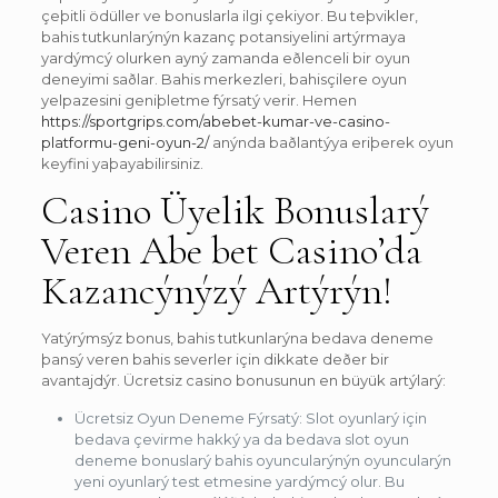
çeþitli ödüller ve bonuslarla ilgi çekiyor. Bu teþvikler,
bahis tutkunlarýnýn kazanç potansiyelini artýrmaya
yardýmcý olurken ayný zamanda eðlenceli bir oyun
deneyimi saðlar. Bahis merkezleri, bahisçilere oyun
yelpazesini geniþletme fýrsatý verir. Hemen
https://sportgrips.com/abebet-kumar-ve-casino-
platformu-geni-oyun-2/
anýnda baðlantýya eriþerek oyun
keyfini yaþayabilirsiniz.
Casino Üyelik Bonuslarý
Veren Abe bet Casino’da
Kazancýnýzý Artýrýn!
Yatýrýmsýz bonus, bahis tutkunlarýna bedava deneme
þansý veren bahis severler için dikkate deðer bir
avantajdýr. Ücretsiz casino bonusunun en büyük artýlarý:
Ücretsiz Oyun Deneme Fýrsatý: Slot oyunlarý için
bedava çevirme hakký ya da bedava slot oyun
deneme bonuslarý bahis oyuncularýnýn oyuncularýn
yeni oyunlarý test etmesine yardýmcý olur. Bu