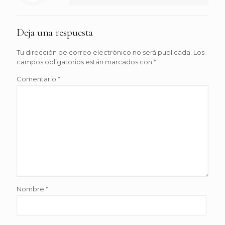
Deja una respuesta
Tu dirección de correo electrónico no será publicada.
Los
campos obligatorios están marcados con
*
Comentario
*
Nombre
*