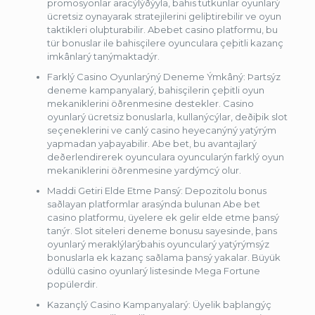
promosyonlar aracýlýðýyla, bahis tutkunlar oyunlarý
ücretsiz oynayarak stratejilerini geliþtirebilir ve oyun
taktikleri oluþturabilir. Abebet casino platformu, bu
tür bonuslar ile bahisçilere oyunculara çeþitli kazanç
imkânlarý tanýmaktadýr.
Farklý Casino Oyunlarýný Deneme Ýmkâný: Þartsýz
deneme kampanyalarý, bahisçilerin çeþitli oyun
mekaniklerini öðrenmesine destekler. Casino
oyunlarý ücretsiz bonuslarla, kullanýcýlar, deðiþik slot
seçeneklerini ve canlý casino heyecanýný yatýrým
yapmadan yaþayabilir. Abe bet, bu avantajlarý
deðerlendirerek oyunculara oyuncularýn farklý oyun
mekaniklerini öðrenmesine yardýmcý olur.
Maddi Getiri Elde Etme Þansý: Depozitolu bonus
saðlayan platformlar arasýnda bulunan Abe bet
casino platformu, üyelere ek gelir elde etme þansý
tanýr. Slot siteleri deneme bonusu sayesinde, þans
oyunlarý meraklýlarýbahis oyuncularý yatýrýmsýz
bonuslarla ek kazanç saðlama þansý yakalar. Büyük
ödüllü casino oyunlarý listesinde Mega Fortune
popülerdir.
Kazançlý Casino Kampanyalarý: Üyelik baþlangýç