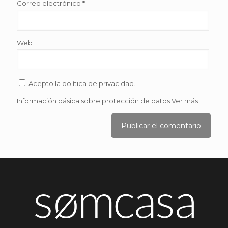
Correo electrónico
*
Web
Acepto la política de privacidad.
Información básica sobre protección de datos
Ver más